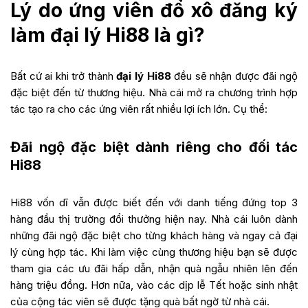
Lý do ứng viên đổ xô đăng ký
làm đại lý Hi88 là gì?
Bất cứ ai khi trở thành
đại lý Hi88
đều sẽ nhận được đãi ngộ
đặc biệt đến từ thương hiệu. Nhà cái mở ra chương trình hợp
tác tạo ra cho các ứng viên rất nhiều lợi ích lớn. Cụ thể:
Đãi ngộ đặc biệt dành riêng cho đối tác
Hi88
Hi88 vốn dĩ vẫn được biết đến với danh tiếng đứng top 3
hàng đầu thị trường đổi thưởng hiện nay. Nhà cái luôn dành
những đãi ngộ đặc biệt cho từng khách hàng và ngay cả đại
lý cùng hợp tác. Khi làm việc cùng thương hiệu bạn sẽ được
tham gia các ưu đãi hấp dẫn, nhận quà ngẫu nhiên lên đến
hàng triệu đồng. Hơn nữa, vào các dịp lễ Tết hoặc sinh nhật
của cộng tác viên sẽ được tặng quà bất ngờ từ nhà cái.