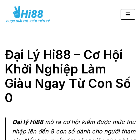
Chuyển
tới
nội
dung
Đại Lý Hi88 – Cơ Hội
Khởi Nghiệp Làm
Giàu Ngay Từ Con Số
0
Đại lý Hi88
mở ra cơ hội kiếm được mức thu
nhập lên đến 8 con số dành cho người tham