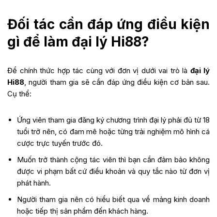
Đối tác cần đáp ứng điều kiện
gì để làm đại lý Hi88?
Để chính thức hợp tác cùng với đơn vị dưới vai trò là
đại lý
Hi88
, người tham gia sẽ cần đáp ứng điều kiện cơ bản sau.
Cụ thể:
Ứng viên tham gia đăng ký chương trình đại lý phải đủ từ 18
tuổi trở nên, có đam mê hoặc từng trải nghiệm mô hình cá
cược trực tuyến trước đó.
Muốn trở thành cộng tác viên thì bạn cần đảm bảo không
được vi phạm bất cứ điều khoản và quy tắc nào từ đơn vị
phát hành.
Người tham gia nên có hiểu biết qua về mảng kinh doanh
hoặc tiếp thị sản phẩm đến khách hàng.