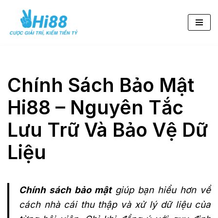
Chuyển
tới
nội
dung
Chính Sách Bảo Mật
Hi88 – Nguyên Tắc
Lưu Trữ Và Bảo Vệ Dữ
Liệu
Chính sách bảo mật
giúp bạn hiểu hơn về
cách nhà cái thu thập và xử lý dữ liệu của