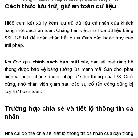
Cách thức lưu trữ, giữ an toàn dữ liệu
Hi88 cam kết xử lý kèm lưu trữ dữ liệu cá nhân của khách
hàng một cách an toàn. Chẳng hạn việc mã hóa dữ liệu bằng
SSL 128 bit để ngăn chặn bất cứ ai đánh cắp hoặc truy cập
trái phép.
Khi đọc qua
chính sách bảo mật
này, bạn sẽ biết rằng hệ
thống được bảo vệ bằng tường lửa mạnh mẽ. Sân chơi phát
hiện và ngăn chặn sự xâm nhập từ sớm thông qua IPS. Cuối
cùng, nhờ nhân viên giám sát, các sự cố tấn công cũng bị
loại trừ hoàn toàn.
Trường hợp chia sẻ và tiết lộ thông tin cá
nhân
Nhà cái có thể chia sẻ, tiết lộ thông tin cá nhân của bạn trong