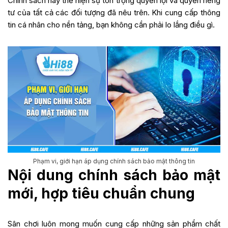
Chính sách này thể hiện sự tôn trọng quyền lợi và quyền riêng
tư của tất cả các đối tượng đã nêu trên. Khi cung cấp thông
tin cá nhân cho nền tảng, bạn không cần phải lo lắng điều gì.
Phạm vi, giới hạn áp dụng chính sách bảo mật thông tin
Nội dung chính sách bảo mật
mới, hợp tiêu chuẩn chung
Sân chơi luôn mong muốn cung cấp những sản phẩm chất