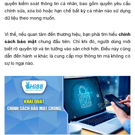
quyền kiểm soát thông tin cá nhân, bao gồm quyền yêu cầu
chỉnh sửa, xóa bỏ hoặc hạn chế bất kỳ cá nhân nào sử dụng
dữ liệu theo mong muốn.
Vì thế, nếu quan tâm đến thương hiệu, bạn phải tìm hiểu
chính
sách bảo mật
chung đầu tiên. Chỉ khi đó, người dùng mới
biết rõ quyền lợi và tin tưởng vào sân chơi hơn. Điều này cũng
dẫn đến hành vi khác là cung cấp mọi thông tin mà không có
sự lo ngại nào.