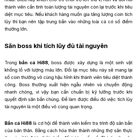
thành viên cần tính toán lượng tài nguyên còn lại trước khi tiêu
diệt mục tiêu. Nếu khách hàng muốn gia tăng lượng coin tích
lũy thì bạn nên tập trung bắn vào những loài cá có số điểm
thưởng lớn.
Săn boss khi tích lũy đủ tài nguyên
Trong
bắn cá Hi88
, boss được xây dựng là một sinh vật
khổng lồ với lượng máu lớn. Đổi lại mục tiêu này sẽ mang lại
số coin thưởng vô cùng hậu hĩnh khi thành viên tiêu diệt thành
công. Boss thường xuất hiện ngẫu nhiên và chuyển động
nhanh chóng, vì vậy bạn cần chuẩn bị kỹ lưỡng trước khi
quyết định săn bắn chúng. Để làm được điều đó việc tích lũy
tài nguyên là một điều vô cùng quan trọng.
Bắn cá Hi88
là cơ hội để thành viên kiểm tra trình độ săn bắn
của bản thân. Bằng cách hóa thân thành những thợ săn thực