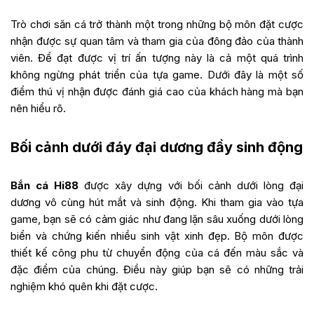
Trò chơi săn cá trở thành một trong những bộ môn đặt cược
nhận được sự quan tâm và tham gia của đông đảo của thành
viên. Để đạt được vị trí ấn tượng này là cả một quá trình
không ngừng phát triển của tựa game. Dưới đây là một số
điểm thú vị nhận được đánh giá cao của khách hàng mà bạn
nên hiểu rõ.
Bối cảnh dưới đáy đại dương đầy sinh động
Bắn cá Hi88
được xây dựng với bối cảnh dưới lòng đại
dương vô cùng hút mắt và sinh động. Khi tham gia vào tựa
game, bạn sẽ có cảm giác như đang lặn sâu xuống dưới lòng
biển và chứng kiến nhiều sinh vật xinh đẹp. Bộ môn được
thiết kế công phu từ chuyển động của cá đến màu sắc và
đặc điểm của chúng. Điều này giúp bạn sẽ có những trải
nghiệm khó quên khi đặt cược.