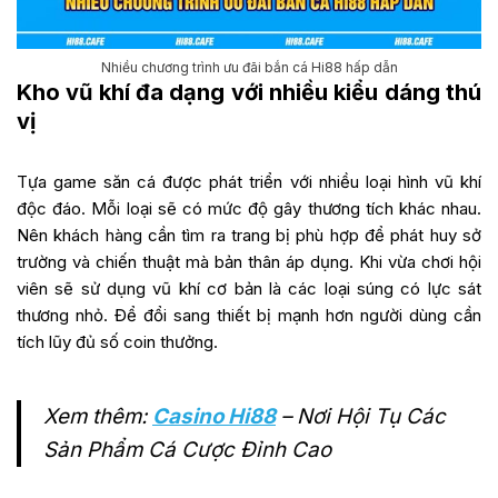
Nhiều chương trình ưu đãi bắn cá Hi88 hấp dẫn
Kho vũ khí đa dạng với nhiều kiểu dáng thú
vị
Tựa game săn cá được phát triển với nhiều loại hình vũ khí
độc đáo. Mỗi loại sẽ có mức độ gây thương tích khác nhau.
Nên khách hàng cần tìm ra trang bị phù hợp để phát huy sở
trường và chiến thuật mà bản thân áp dụng. Khi vừa chơi hội
viên sẽ sử dụng vũ khí cơ bản là các loại súng có lực sát
thương nhỏ. Để đổi sang thiết bị mạnh hơn người dùng cần
tích lũy đủ số coin thưởng.
Xem thêm:
Casino Hi88
– Nơi Hội Tụ Các
Sản Phẩm Cá Cược Đỉnh Cao