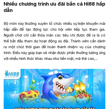
Nhiều chương trình ưu đãi bắn cá Hi88 hấp
dẫn
Bộ môn này thường xuyên tổ chức nhiều sự kiện khuyến mãi
hấp dẫn để tạo động lực cho hội viên tiếp tục tham gia.
Người chơi chỉ cần thỏa mãn các tiêu chí được đề ra là có
thể bắt đầu tham dự hoạt động ưu đãi. Thành viên cần dành
ra một chút thời gian để hoàn thành nhiệm vụ của chương
trình. Điều này giúp bạn sẽ nhận được phần thưởng tương ứng
với nhiều hình thức khác nhau như tiền mặt, mã thẻ cào,…